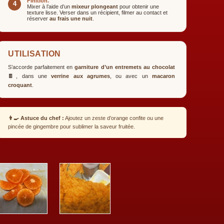
Finition.
4
Mixer à l’aide d’un
mixeur plongeant
pour obtenir une
texture lisse. Verser dans un récipient, filmer au contact et
réserver
au frais une nuit
.
UTILISATION
S’accorde parfaitement en
garniture d’un entremets au chocolat
🍫, dans une
verrine aux agrumes
, ou avec un
macaron
croquant
.
👨‍🍳 Astuce du chef :
Ajoutez un zeste d’orange confite ou une
pincée de gingembre pour sublimer la saveur fruitée.