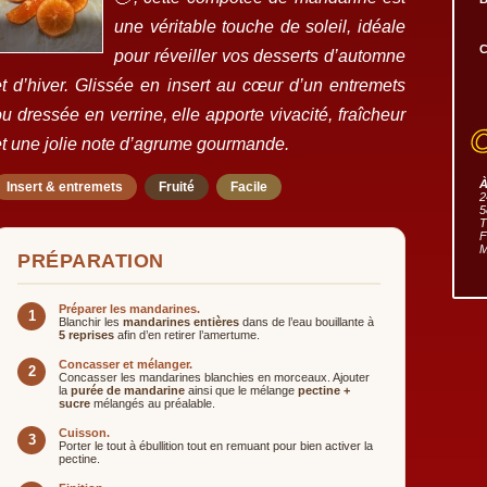
une véritable touche de soleil, idéale
C
pour réveiller vos desserts d’automne
et d’hiver. Glissée en insert au cœur d’un entremets
u dressée en verrine, elle apporte vivacité, fraîcheur
et une jolie note d’agrume gourmande.
À
Insert & entremets
Fruité
Facile
2
5
T
F
M
PRÉPARATION
Préparer les mandarines.
1
Blanchir les
mandarines entières
dans de l’eau bouillante à
5 reprises
afin d’en retirer l’amertume.
Concasser et mélanger.
2
Concasser les mandarines blanchies en morceaux. Ajouter
la
purée de mandarine
ainsi que le mélange
pectine +
sucre
mélangés au préalable.
Cuisson.
3
Porter le tout à ébullition tout en remuant pour bien activer la
pectine.