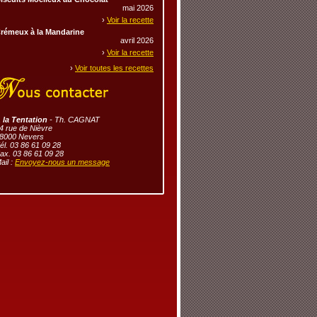
mai 2026
›
Voir la recette
rémeux à la Mandarine
avril 2026
›
Voir la recette
›
Voir toutes les recettes
 la Tentation
- Th. CAGNAT
4 rue de Nièvre
8000 Nevers
él. 03 86 61 09 28
ax. 03 86 61 09 28
ail :
Envoyez-nous un message