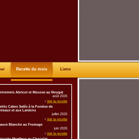
eur
Recette du mois
Liens
ntremets Abricot et Mousse au Nougat
août 2026
›
Voir la recette
etits Cakes Salés à la Fondue de
ireaux et aux Lardons
juillet 2026
›
Voir la recette
auce Blanche au Fromage
juin 2026
›
Voir la recette
iscuits Moelleux au Chocolat