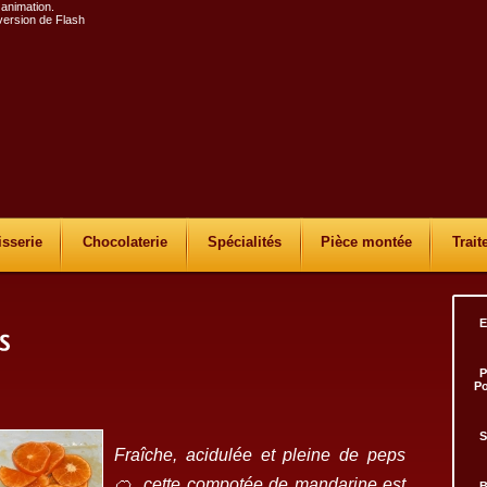
 animation.
 version de Flash
isserie
Chocolaterie
Spécialités
Pièce montée
Trait
E
P
Po
S
Fraîche, acidulée et pleine de peps
🍊, cette compotée de mandarine est
B